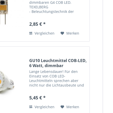
dimmbaren G4 COB LED.
TEXELBERG
- Beleuchtungstechnik der
Zukunft - COB LED Leuchtmittel
LED spart Energie und bares
2,85 € *
Geld. Ein LED-Leuchtmittel
benötigt über 90 Prozent weniger
Vergleichen
Merken
Energie, der ideale Ersatz für...
GU10 Leuchtmittel COB-LED,
6 Watt, dimmbar
Lange Lebensdauer! Für den
Einsatz von COB LED-
Leuchtmitteln sprechen aber
nicht nur die Lichtausbeute und
die ökologischen Aspekte
sondern auch die lange
5,45 € *
Lebensdauer der Leuchtdioden.
Gegenüber Glühbirnen oder
Vergleichen
Merken
Energiesparlampen liegt...