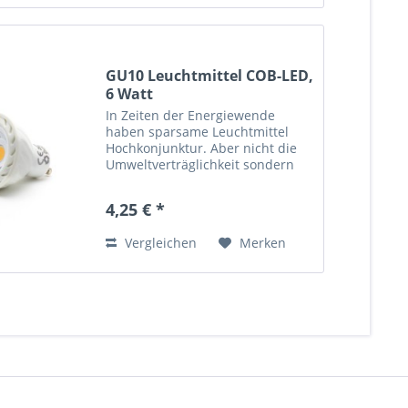
GU10 Leuchtmittel COB-LED,
6 Watt
In Zeiten der Energiewende
haben sparsame Leuchtmittel
Hochkonjunktur. Aber nicht die
Umweltverträglichkeit sondern
auch die Effizienz sprechen bei
Cob LED Leuchtmitteln eine
4,25 € *
deutliche Sprache. Eine
Einsparung von bis zu 80 %
Vergleichen
Merken
Energie...