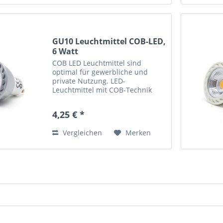
GU10 Leuchtmittel COB-LED,
6 Watt
COB LED Leuchtmittel sind
optimal für gewerbliche und
private Nutzung. LED-
Leuchtmittel mit COB-Technik
erfreuen sich immer mehr
Beliebtheit. Sie sind um ein
4,25 € *
vielfaches effizienter wie
Halogenlampen . Mittels COB
Vergleichen
Merken
(Chip·On·Board) werden...