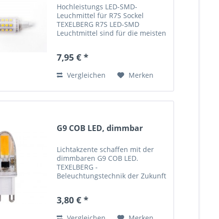
Hochleistungs LED-SMD-
Leuchmittel für R7S Sockel
TEXELBERG R7S LED-SMD
Leuchtmittel sind für die meisten
vorhandenen Halogenstahler,
Deckenfluter, Baustrahler,
7,95 € *
Außenleuchten mit R7s Fassung
kompatibel und wurden speziell
Vergleichen
Merken
als idealer...
G9 COB LED, dimmbar
Lichtakzente schaffen mit der
dimmbaren G9 COB LED.
TEXELBERG -
Beleuchtungstechnik der Zukunft
COB LED Leuchtmittel
LED spart Energie und bares
3,80 € *
Geld. Ein LED-Leuchtmittel
benötigt über 90 Prozent weniger
Vergleichen
Merken