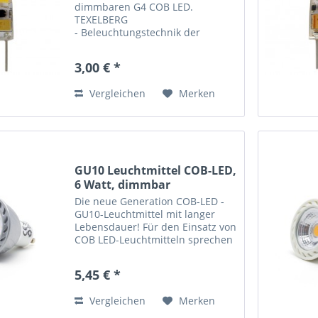
dimmbaren G4 COB LED.
TEXELBERG
- Beleuchtungstechnik der
Zukunft - COB LED Leuchtmittel
LED spart Energie und bares
3,00 € *
Geld. Ein LED-Leuchtmittel
benötigt über 90 Prozent weniger
Vergleichen
Merken
Energie, der ideale Ersatz für...
GU10 Leuchtmittel COB-LED,
6 Watt, dimmbar
Die neue Generation COB-LED ­
GU10-Leuchtmittel mit langer
Lebensdauer! Für den Einsatz von
COB LED-Leuchtmitteln sprechen
aber nicht nur die Lichtausbeute
und die ökologischen Aspekte
5,45 € *
sondern auch die lange
Lebensdauer der Leuchtdioden....
Vergleichen
Merken