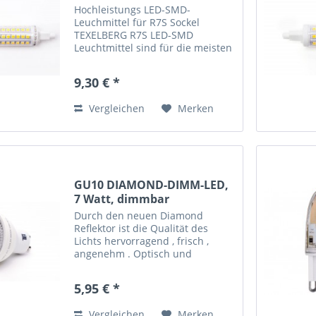
Hochleistungs LED-SMD-
Leuchmittel für R7S Sockel
TEXELBERG R7S LED-SMD
Leuchtmittel sind für die meisten
vorhandenen Halogenstahler,
Deckenfluter, Baustrahler,
9,30 € *
Außenleuchten mit R7s Fassung
kompatibel und wurden speziell
Vergleichen
Merken
als idealer...
GU10 DIAMOND-DIMM-LED,
7 Watt, dimmbar
Durch den neuen Diamond
Reflektor ist die Qualität des
Lichts hervorragend , frisch ,
angenehm . Optisch und
technisch sehr hochwertig.
Abstrahlwinkel 38° Lichtfarbe
5,95 € *
warmweiss Farbtemperatur 3000
Kelvin Lebensdauer 25.000 h
Vergleichen
Merken