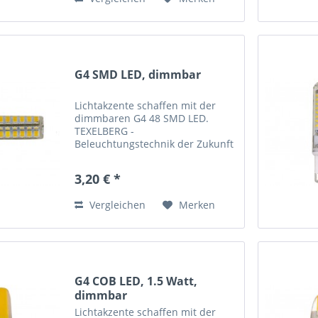
Durchmesser...
G4 SMD LED, dimmbar
Lichtakzente schaffen mit der
dimmbaren G4 48 SMD LED.
TEXELBERG -
Beleuchtungstechnik der Zukunft
SMD LED Leuchtmittel
LED spart Energie und bares
3,20 € *
Geld. Ein LED-Leuchtmittel
benötigt über 90 Prozent weniger
Vergleichen
Merken
Energie, der ideale Ersatz...
G4 COB LED, 1.5 Watt,
dimmbar
Lichtakzente schaffen mit der