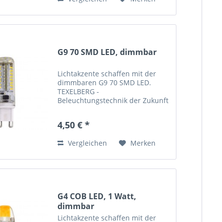
Energie, der ideale Ersatz für...
G9 70 SMD LED, dimmbar
Lichtakzente schaffen mit der
dimmbaren G9 70 SMD LED.
TEXELBERG -
Beleuchtungstechnik der Zukunft
SMD LED Leuchtmittel
LED spart Energie und bares
4,50 € *
Geld. Ein LED-Leuchtmittel
benötigt über 90 Prozent weniger
Vergleichen
Merken
Energie, der ideale Ersatz...
G4 COB LED, 1 Watt,
dimmbar
Lichtakzente schaffen mit der